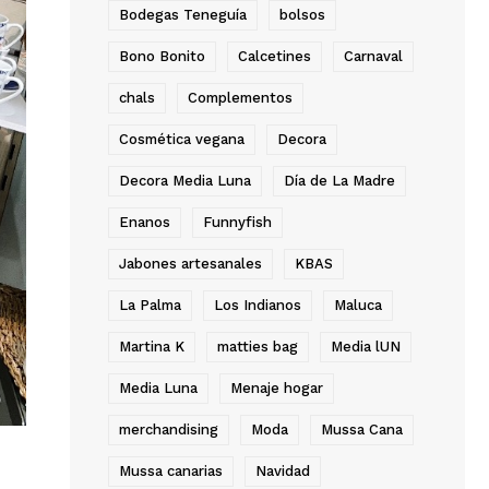
Bodegas Teneguía
bolsos
Bono Bonito
Calcetines
Carnaval
chals
Complementos
Cosmética vegana
Decora
Decora Media Luna
Día de La Madre
Enanos
Funnyfish
Jabones artesanales
KBAS
La Palma
Los Indianos
Maluca
Martina K
matties bag
Media lUN
Media Luna
Menaje hogar
merchandising
Moda
Mussa Cana
Mussa canarias
Navidad