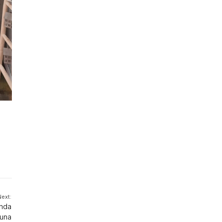
Next:
enda
una