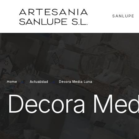
for:
Skip
to
SANLUPE
content
Home
Actualidad
Decora Media Luna
Decora Med