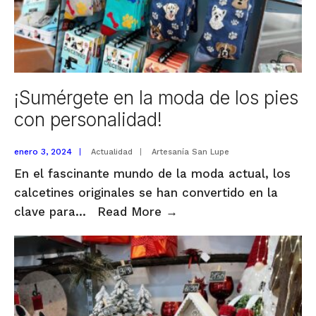
¡Sumérgete en la moda de los pies
con personalidad!
enero 3, 2024
|
Actualidad
|
Artesanía San Lupe
En el fascinante mundo de la moda actual, los
calcetines originales se han convertido en la
¡Sumérgete
clave para
...
Read More
→
en
la
moda
de
los