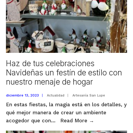
pies
con
personalidad!
Haz de tus celebraciones
Navideñas un festín de estilo con
nuestro menaje de hogar
diciembre 13, 2023
|
Actualidad
|
Artesanía San Lupe
En estas fiestas, la magia está en los detalles, y
qué mejor manera de crear un ambiente
Haz
acogedor que con
...
Read More
→
de