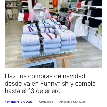
tus
celebraciones
Navideñas
un
festín
de
estilo
con
nuestro
menaje
de
hogar
Haz tus compras de navidad
desde ya en Funnyfish y cambia
hasta el 13 de enero
noviembre 27, 2023
|
Actualidad
|
Artesanía San Lupe