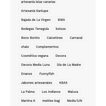
artesanía islas canarias
Artesanía Sanlupe
Bajada de La Virgen
BIBA
Bodegas Teneguía
bolsos
Bono Bonito
Calcetines
Carnaval
chals
Complementos
Cosmética vegana
Decora
Decora Media Luna
Día de La Madre
Enanos
Funnyfish
Jabones artesanales
KBAS
La Palma
Los Indianos
Maluca
Martina K
matties bag
Media lUN