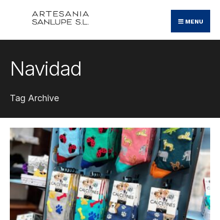
Search
Skip
for:
MENU
to
content
Navidad
Tag Archive