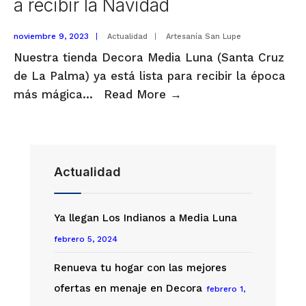
a recibir la Navidad
enero
noviembre 9, 2023
|
Actualidad
|
Artesanía San Lupe
Nuestra tienda Decora Media Luna (Santa Cruz
de La Palma) ya está lista para recibir la época
Decora
más mágica
...
Read More
→
Media
Luna
para
ayudarte
Actualidad
a
recibir
Ya llegan Los Indianos a Media Luna
la
febrero 5, 2024
Navidad
Renueva tu hogar con las mejores
ofertas en menaje en Decora
febrero 1,