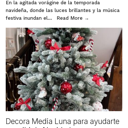
En la agitada vorágine de la temporada
navideña, donde las luces brillantes y la música
Haz
festiva inundan el
...
Read More
→
tus
compras
de
navidad
desde
ya
en
Funnyfish
y
cambia
hasta
el
13
Decora Media Luna para ayudarte
de