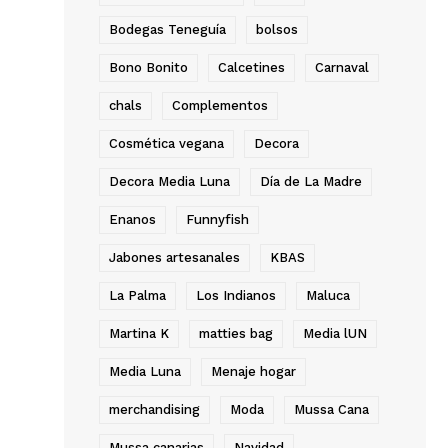
Bodegas Teneguía
bolsos
Bono Bonito
Calcetines
Carnaval
chals
Complementos
Cosmética vegana
Decora
Decora Media Luna
Día de La Madre
Enanos
Funnyfish
Jabones artesanales
KBAS
La Palma
Los Indianos
Maluca
Martina K
matties bag
Media lUN
Media Luna
Menaje hogar
merchandising
Moda
Mussa Cana
Mussa canarias
Navidad