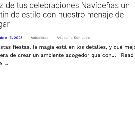
mejores
z de tus celebraciones Navideñas un
ofertas
tín de estilo con nuestro menaje de
en
gar
menaje
en
mbre 13, 2023
|
Actualidad
|
Artesanía San Lupe
Decora
stas fiestas, la magia está en los detalles, y qué mej
era de crear un ambiente acogedor que con
...
Read
Haz
re
→
de
tus
celebraciones
Navideñas
un
festín
de
estilo