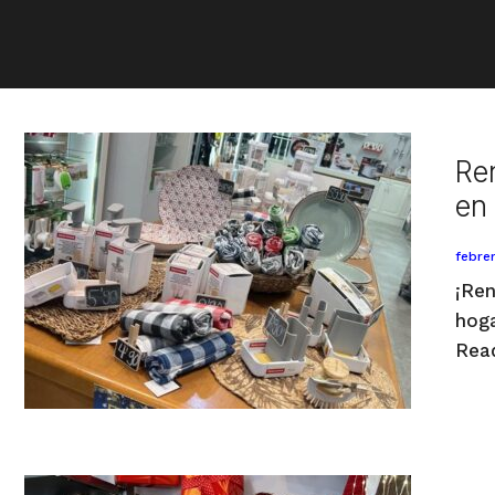
Re
en
febre
¡Ren
hoga
Rea