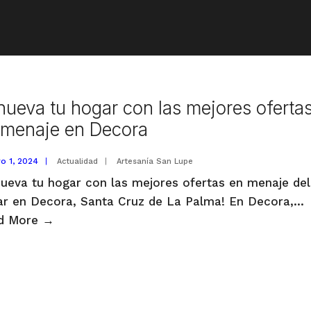
nueva tu hogar con las mejores oferta
 menaje en Decora
ro 1, 2024
|
Actualidad
|
Artesanía San Lupe
ueva tu hogar con las mejores ofertas en menaje del
r en Decora, Santa Cruz de La Palma! En Decora,
...
Renueva
d More
→
tu
hogar
con
las