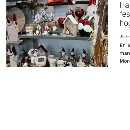
Ha
fes
ho
dicie
En e
man
Mo