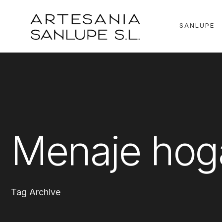
for:
Skip
to
SANLUPE
content
Menaje hog
Tag Archive