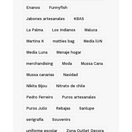
Enanos
Funnyfish
Jabones artesanales
KBAS
La Palma
Los Indianos
Maluca
Martina K
matties bag
Media lUN
Media Luna
Menaje hogar
merchandising
Moda
Mussa Cana
Mussa canarias
Navidad
Nikita Bijou
Nitrato de chile
Pedro Ferreiro
Puros artesanales
Puros Julio
Rebajas
Sanlupe
serigrafía
Souvenirs
uniforme escolar
Zona Outlet Decora