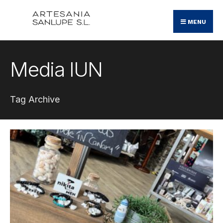
Search
Skip
for:
MENU
to
content
Media lUN
Tag Archive